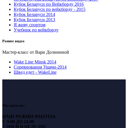
Кубок Беларуси по Вейкборду 2016
Кубок Беларуси по вейкборду - 2015
Кубок Беларуси 2014
Кубок Беларуси 2013
Я живу спортом
Учебник по вейкборду
Раннее видео
Мастер-класс от Вари Долининой
Wake Line Minsk 2014
Соревнования Ушачи-2014
Швед едет - WakeLine
Мы ждем вас
НАШ РЕЖИМ РАБОТЫ:
С 9.00 ДО 24.00
7 ДНЕЙ В НЕДЕЛЮ