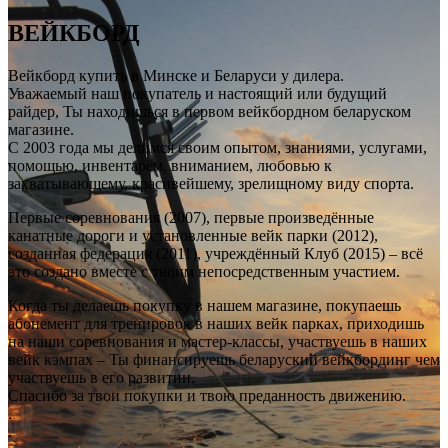
ВЕЙКБОРД
Вейкборд купить в Минске и Беларуси у дилера.
Уважаемый наш покупатель и настоящий или будущий
райдер, Ты находишься в первом вейкбордном беларуском
магазине.
С 2003 года мы делимся своим опытом, знаниями, услугами,
помощью, инвентарём, вниманием, любовью к
захватывающему, красивейшему, зрелищному виду спорта.
Первые соревнования (2007), первые произведённые
канатные дороги и установленные вейк парки (2012),
созданная федерация (2011), учреждённый Клуб (2015) – всё
это создано вместе с твоим непосредственным участием.
Когда ты делаешь покупку в нашем магазине, покупаешь
абонемент для тренировок в наших вейк парках, приходишь
на наши соревнования и мастер-классы, участвуешь в наших
вейк кэмпах – Ты финансируешь беларуский вейкбординг чем
участвуешь в его развитии.
Спасибо за твои покупки и твою преданность движению.
.
.