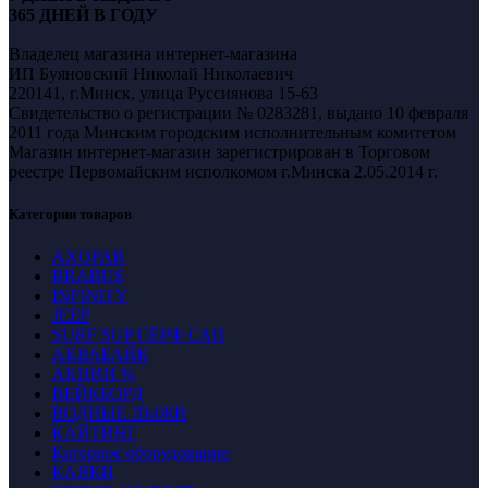
365 ДНЕЙ В ГОДУ
Владелец магазина интернет-магазина
ИП Буяновский Николай Николаевич
220141, г.Минск, улица Руссиянова 15-63
Свидетельство о регистрации № 0283281, выдано 10 февраля
2011 года Минским городским исполнительным комитетом
Магазин интернет-магазин зарегистрирован в Торговом
реестре Первомайским исполкомом г.Минска 2.05.2014 г.
Категории товаров
AXOPAR
BRABUS
INFINITY
JEEP
SURF SUP СЁРФ САП
АКВАБАЙК
АКЦИИ %
ВЕЙКБОРД
ВОДНЫЕ ЛЫЖИ
КАЙТИНГ
Катерное оборудование
КАЯКИ