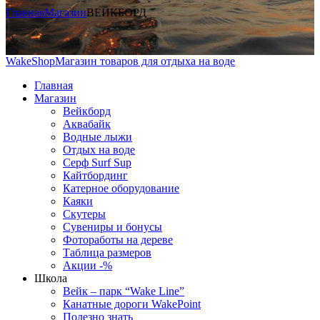
Главная
Магазин
ВЕЙКБОРД
WakeShop
Магазин товаров для отдыха на воде
Главная
Магазин
Вейкборд
Аквабайк
Водные лыжи
Отдых на воде
Серф Surf Sup
Кайтбординг
Катерное оборудование
Каяки
Скутеры
Сувениры и бонусы
Фотоработы на дереве
Таблица размеров
Акции -%
Школа
Вейк – парк “Wake Line”
Канатные дороги WakePoint
Полезно знать