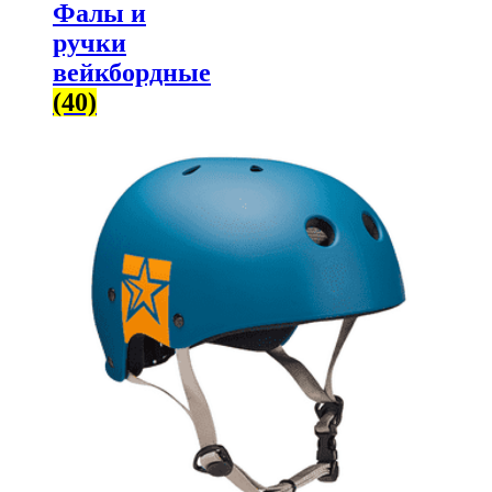
Фалы и
ручки
вейкбордные
(40)