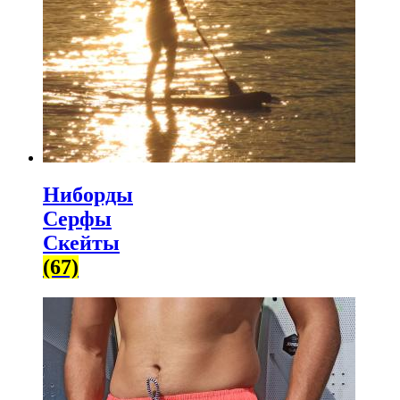
Ниборды
Серфы
Скейты
(67)