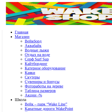
Главная
Магазин
Вейкборд
Аквабайк
Водные лыжи
Отдых на воде
Серф Surf Sup
Кайтбординг
Катерное оборудование
Каяки
Скутеры
Сувениры и бонусы
Фотоработы на дереве
Таблица размеров
Акции -%
Школа
Вейк – парк “Wake Line”
Канатные дороги WakePoint