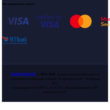
Мы принимаем оплату
WAKESHOP.BY
©
2013-2026.
Интернет-магазин вейкбордного и
воднолыжного снаряжения в Минске. В торговом реестре с 10 февраля
2011.
Регистрация №1913396781, 10.02.2011, Мингорисполкомом. ИП
Буяновский Н.Н.