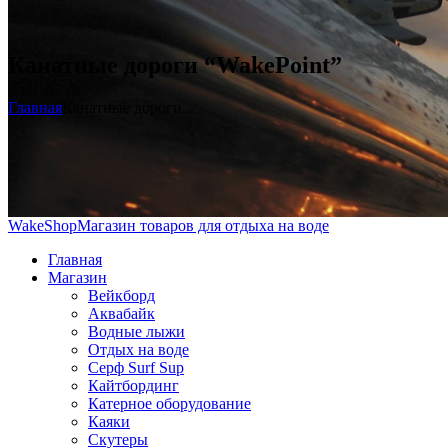
Канатные дороги “WakePoint”
Главная
Канатные дороги...
WakeShop
Магазин товаров для отдыха на воде
Главная
Магазин
Вейкборд
Аквабайк
Водные лыжи
Отдых на воде
Серф Surf Sup
Кайтбординг
Катерное оборудование
Каяки
Скутеры