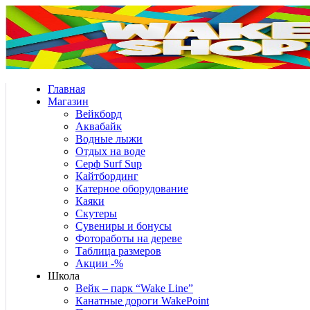
Главная
Магазин
Вейкборд
Аквабайк
Водные лыжи
Отдых на воде
Серф Surf Sup
Кайтбординг
Катерное оборудование
Каяки
Скутеры
Сувениры и бонусы
Фотоработы на дереве
Таблица размеров
Акции -%
Школа
Вейк – парк “Wake Line”
Канатные дороги WakePoint