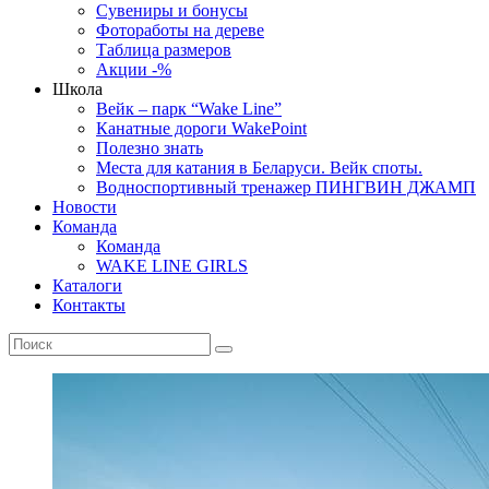
Сувениры и бонусы
Фотоработы на дереве
Таблица размеров
Акции -%
Школа
Вейк – парк “Wake Line”
Канатные дороги WakePoint
Полезно знать
Места для катания в Беларуси. Вейк споты.
Водноспортивный тренажер ПИНГВИН ДЖАМП
Новости
Команда
Команда
WAKE LINE GIRLS
Каталоги
Контакты