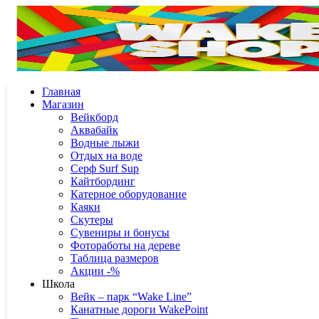
Главная
Магазин
Вейкборд
Аквабайк
Водные лыжи
Отдых на воде
Серф Surf Sup
Кайтбординг
Катерное оборудование
Каяки
Скутеры
Сувениры и бонусы
Фотоработы на дереве
Таблица размеров
Акции -%
Школа
Вейк – парк “Wake Line”
Канатные дороги WakePoint