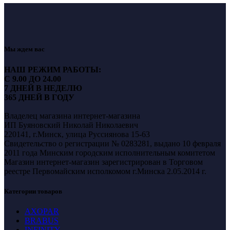
Мы ждем вас
НАШ РЕЖИМ РАБОТЫ:
С 9.00 ДО 24.00
7 ДНЕЙ В НЕДЕЛЮ
365 ДНЕЙ В ГОДУ
Владелец магазина интернет-магазина
ИП Буяновский Николай Николаевич
220141, г.Минск, улица Руссиянова 15-63
Свидетельство о регистрации № 0283281, выдано 10 февраля
2011 года Минским городским исполнительным комитетом
Магазин интернет-магазин зарегистрирован в Торговом
реестре Первомайским исполкомом г.Минска 2.05.2014 г.
Категории товаров
AXOPAR
BRABUS
INFINITY