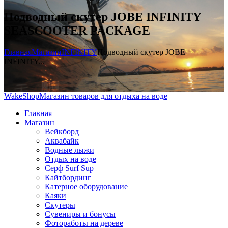
Подводный скутер JOBE INFINITY
SEASCOOTER PACKAGE
Главная
Магазин
INFINITY
Подводный скутер JOBE
INFINITY...
WakeShop
Магазин товаров для отдыха на воде
Главная
Магазин
Вейкборд
Аквабайк
Водные лыжи
Отдых на воде
Серф Surf Sup
Кайтбординг
Катерное оборудование
Каяки
Скутеры
Сувениры и бонусы
Фотоработы на дереве