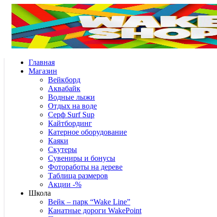
Главная
Магазин
Вейкборд
Аквабайк
Водные лыжи
Отдых на воде
Серф Surf Sup
Кайтбординг
Катерное оборудование
Каяки
Скутеры
Сувениры и бонусы
Фотоработы на дереве
Таблица размеров
Акции -%
Школа
Вейк – парк “Wake Line”
Канатные дороги WakePoint