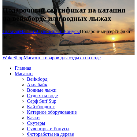
Подарочный сертификат на катания
на вейкборде или водных лыжах
Главная
Магазин
Сувениры и Бонусы
Подарочный сертификат
на...
WakeShop
Магазин товаров для отдыха на воде
Главная
Магазин
Вейкборд
Аквабайк
Водные лыжи
Отдых на воде
Серф Surf Sup
Кайтбординг
Катерное оборудование
Каяки
Скутеры
Сувениры и бонусы
Фотоработы на дереве