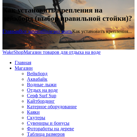
Как установить крепления на
вейкборд (выбор правильной стойки)?
Главная
Все записи
Полезно знать
Как установить крепления...
WakeShop
Магазин товаров для отдыха на воде
Главная
Магазин
Вейкборд
Аквабайк
Водные лыжи
Отдых на воде
Серф Surf Sup
Кайтбординг
Катерное оборудование
Каяки
Скутеры
Сувениры и бонусы
Фотоработы на дереве
Таблица размеров