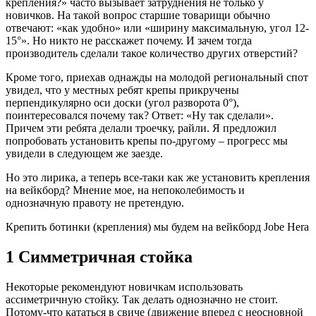
крепления?» часто вызывает затруднения не только у
новичков. На такой вопрос старшие товарищи обычно
отвечают: «как удобно» или «ширину максимальную, угол 12-
15°». Но никто не расскажет почему. И зачем тогда
производитель сделали такое количество других отверстий?
Кроме того, приехав однажды на молодой региональный спот
увидел, что у местных ребят крепы прикручены
перпендикулярно оси доски (угол разворота 0°),
поинтересовался почему так? Ответ: «Ну так сделали».
Причем эти ребята делали троечку, райли. Я предложил
попробовать установить крепы по-другому – прогресс мы
увидели в следующем же заезде.
Но это лирика, а теперь все-таки как же установить крепления
на вейкборд? Мнение мое, на непоколебимость и
однозначную правоту не претендую.
Крепить ботинки (крепления) мы будем на вейкборд Jobe Hera
1 Симметричная стойка
Некоторые рекомендуют новичкам использовать
ассиметричную стойку. Так делать однозначно не стоит.
Потому-что кататься в свиче (движение вперед с неосновной