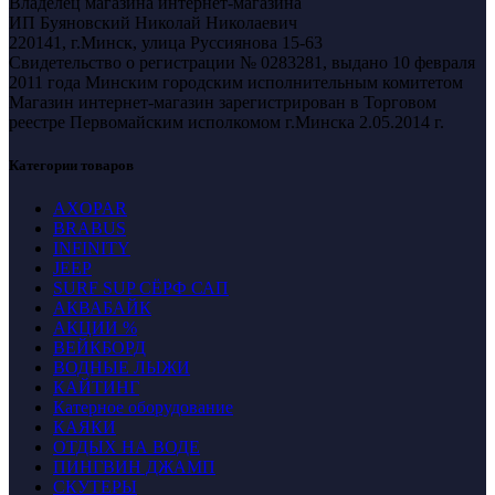
Владелец магазина интернет-магазина
ИП Буяновский Николай Николаевич
220141, г.Минск, улица Руссиянова 15-63
Свидетельство о регистрации № 0283281, выдано 10 февраля
2011 года Минским городским исполнительным комитетом
Магазин интернет-магазин зарегистрирован в Торговом
реестре Первомайским исполкомом г.Минска 2.05.2014 г.
Категории товаров
AXOPAR
BRABUS
INFINITY
JEEP
SURF SUP СЁРФ САП
АКВАБАЙК
АКЦИИ %
ВЕЙКБОРД
ВОДНЫЕ ЛЫЖИ
КАЙТИНГ
Катерное оборудование
КАЯКИ
ОТДЫХ НА ВОДЕ
ПИНГВИН ДЖАМП
СКУТЕРЫ