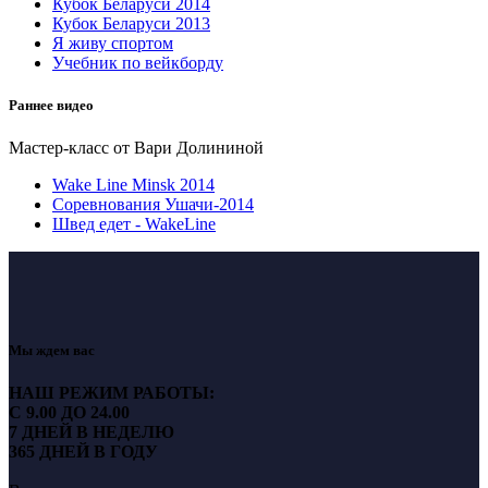
Кубок Беларуси 2014
Кубок Беларуси 2013
Я живу спортом
Учебник по вейкборду
Раннее видео
Мастер-класс от Вари Долининой
Wake Line Minsk 2014
Соревнования Ушачи-2014
Швед едет - WakeLine
Мы ждем вас
НАШ РЕЖИМ РАБОТЫ:
С 9.00 ДО 24.00
7 ДНЕЙ В НЕДЕЛЮ
365 ДНЕЙ В ГОДУ