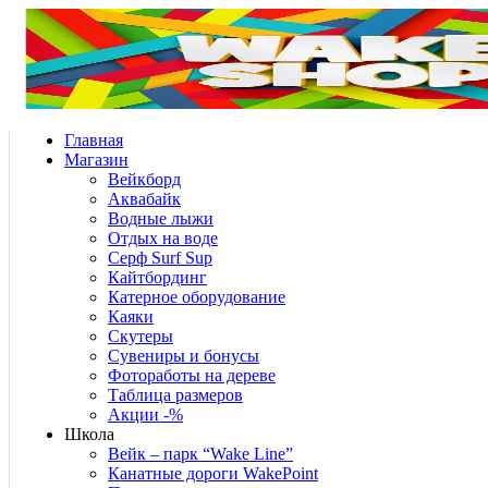
Главная
Магазин
Вейкборд
Аквабайк
Водные лыжи
Отдых на воде
Серф Surf Sup
Кайтбординг
Катерное оборудование
Каяки
Скутеры
Сувениры и бонусы
Фотоработы на дереве
Таблица размеров
Акции -%
Школа
Вейк – парк “Wake Line”
Канатные дороги WakePoint