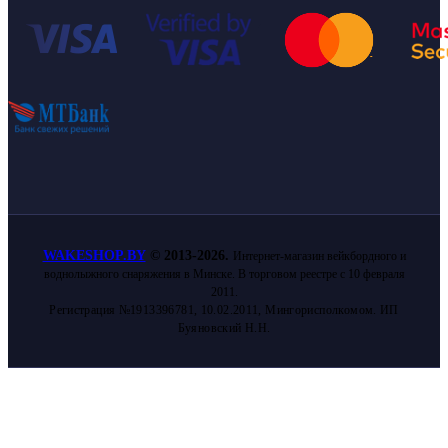
WAKESHOP.BY
©
2013-2026.
Интернет-магазин вейкбордного и
воднолыжного снаряжения в Минске. В торговом реестре с 10 февраля
2011.
Регистрация №1913396781, 10.02.2011, Мингорисполкомом. ИП
Буяновский Н.Н.