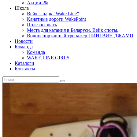
Акции -%
Школа
Вейк – парк “Wake Line”
Канатные дороги WakePoint
Полезно знать
Места для катания в Беларуси. Вейк споты.
Водноспортивный тренажер ПИНГВИН ДЖАМП
Новости
Команда
Команда
WAKE LINE GIRLS
Каталоги
Контакты