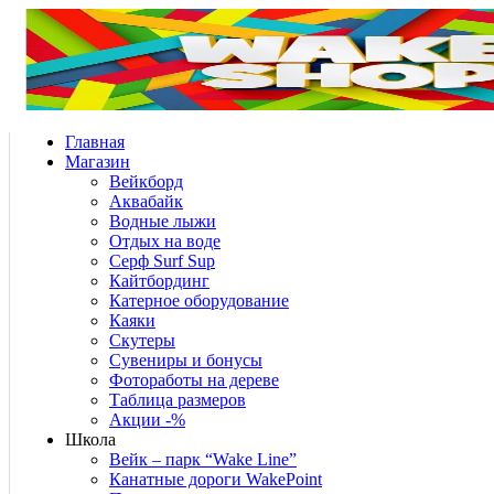
Главная
Магазин
Вейкборд
Аквабайк
Водные лыжи
Отдых на воде
Серф Surf Sup
Кайтбординг
Катерное оборудование
Каяки
Скутеры
Сувениры и бонусы
Фотоработы на дереве
Таблица размеров
Акции -%
Школа
Вейк – парк “Wake Line”
Канатные дороги WakePoint