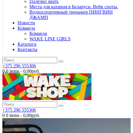
Полезно знать
Места для катания в Беларуси. Вейк споты.
Водноспортивный тренажер ПИНГВИН
ДЖАМП
Новости
Команда
Команда
WAKE LINE GIRLS
Каталоги
Контакты
+375 296 555306
0
0 items
-
0,00руб.
Магазин
+375 296 555306
0
0 items
-
0,00руб.