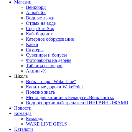
Магазин
Вейкборд
Аквабайк
Водные лыжи
Отдых на воде
Серф Surf Sup
Кайтбординг
Катерное оборудование
Каяки
Скутеры
Сувениры и бонусы
Фотоработы на дереве
Таблица размеров
Акции -%
Школа
Вейк – парк “Wake Line”
Канатные дороги WakePoint
Полезно знать
Места для катания в Беларуси. Вейк споты.
Водноспортивный тренажер ПИНГВИН ДЖАМП
Новости
Команда
Команда
WAKE LINE GIRLS
Каталоги