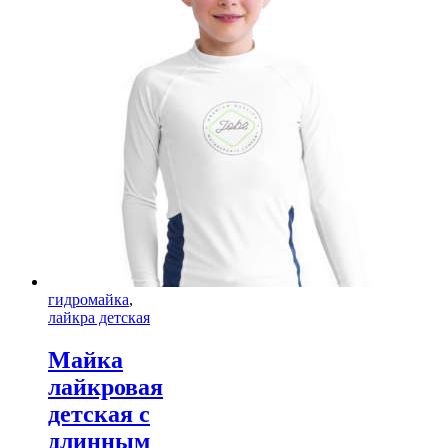
гидромайка
,
лайкра детская
Майка
лайкровая
детская с
длинным