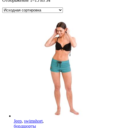
Отображение 1–15 из 34
Jeep
,
swimshort
,
бордшорты