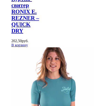
свитер
RONIX E.
REZNER –
QUICK
DRY
202
,
50
руб.
В корзину