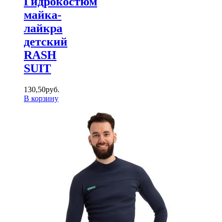
Гидрокостюм
майка-
лайкра
детский
RASH
SUIT
130
,
50
руб.
В корзину