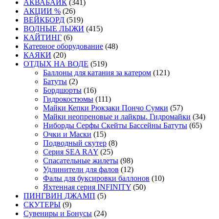
АКВАБАЙК
(341)
АКЦИИ %
(26)
ВЕЙКБОРД
(519)
ВОДНЫЕ ЛЫЖИ
(415)
КАЙТИНГ
(6)
Катерное оборудование
(48)
КАЯКИ
(20)
ОТДЫХ НА ВОДЕ
(519)
Баллоны для катания за катером
(121)
Батуты
(2)
Бордшорты
(16)
Гидрокостюмы
(111)
Майки Кепки Рюкзаки Пончо Сумки
(57)
Майки неопреновые и лайкры. Гидромайки
(34)
Ниборды Серфы Скейты Бассейны Батуты
(65)
Очки и Маски
(15)
Подводный скутер
(8)
Серия SEA RAY
(25)
Спасательные жилеты
(98)
Удлинители для фалов
(12)
Фалы для буксировки баллонов
(10)
Яхтенная серия INFINITY
(50)
ПИНГВИН ДЖАМП
(5)
СКУТЕРЫ
(9)
Сувениры и Бонусы
(24)