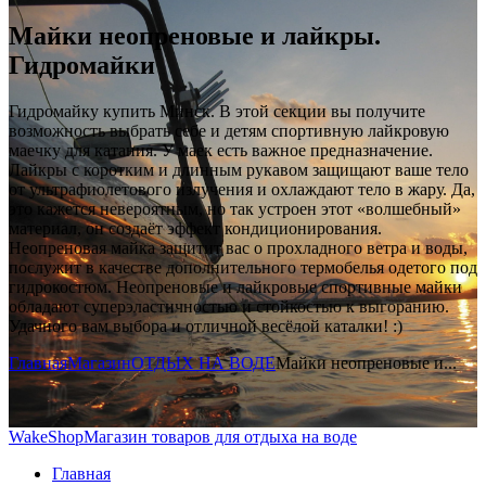
Майки неопреновые и лайкры.
Гидромайки
Гидромайку купить Минск. В этой секции вы получите
возможность выбрать себе и детям спортивную лайкровую
маечку для катания. У маек есть важное предназначение.
Лайкры с коротким и длинным рукавом защищают ваше тело
от ультрафиолетового излучения и охлаждают тело в жару. Да,
это кажется невероятным, но так устроен этот «волшебный»
материал, он создаёт эффект кондиционирования.
Неопреновая майка защитит вас о прохладного ветра и воды,
послужит в качестве дополнительного термобелья одетого под
гидрокостюм. Неопреновые и лайкровые спортивные майки
обладают суперэластичностью и стойкостью к выгоранию.
Удачного вам выбора и отличной весёлой каталки! :)
Главная
Магазин
ОТДЫХ НА ВОДЕ
Майки неопреновые и...
WakeShop
Магазин товаров для отдыха на воде
Главная