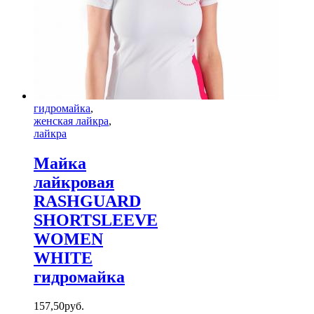
гидромайка
,
женская лайкра
,
лайкра
Майка
лайкровая
RASHGUARD
SHORTSLEEVE
WOMEN
WHITE
гидромайка
157
,
50
руб.