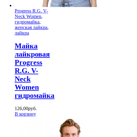
Progress R.G. V-
Neck Women
,
гидромайка
,
женская лайкра
,
лайкра
Майка
лайкровая
Progress
R.G. V-
Neck
Women
гидромайка
126
,
00
руб.
В корзину