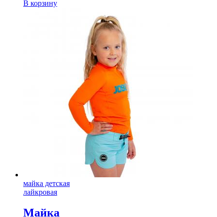
В корзину
майка детская
лайкровая
Майка