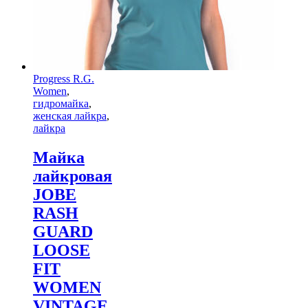
Progress R.G.
Women
,
гидромайка
,
женская лайкра
,
лайкра
Майка
лайкровая
JOBE
RASH
GUARD
LOOSE
FIT
WOMEN
VINTAGE