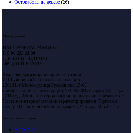
Фотоработы на дереве
(26)
Мы ждем вас
НАШ РЕЖИМ РАБОТЫ:
С 9.00 ДО 24.00
7 ДНЕЙ В НЕДЕЛЮ
365 ДНЕЙ В ГОДУ
Владелец магазина интернет-магазина
ИП Буяновский Николай Николаевич
220141, г.Минск, улица Руссиянова 15-63
Свидетельство о регистрации № 0283281, выдано 10 февраля
2011 года Минским городским исполнительным комитетом
Магазин интернет-магазин зарегистрирован в Торговом
реестре Первомайским исполкомом г.Минска 2.05.2014 г.
Категории товаров
AXOPAR