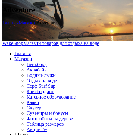
Adventure
Главная
Магазин
Adventure
WakeShop
Магазин товаров для отдыха на воде
Главная
Магазин
Вейкборд
Аквабайк
Водные лыжи
Отдых на воде
Серф Surf Sup
Кайтбординг
Катерное оборудование
Каяки
Скутеры
Сувениры и бонусы
Фотоработы на дереве
Таблица размеров
Акции -%
Школа