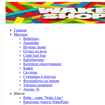
Главная
Магазин
Вейкборд
Аквабайк
Водные лыжи
Отдых на воде
Серф Surf Sup
Кайтбординг
Катерное оборудование
Каяки
Скутеры
Сувениры и бонусы
Фотоработы на дереве
Таблица размеров
Акции -%
Школа
Вейк – парк “Wake Line”
Канатные дороги WakePoint