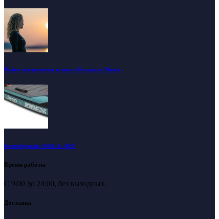
Майку неопреновую купить в Беларуси. Минск
Коллаборация JOBE & JEEP
Время работы
С 9:00 до 24:00, без выходных.
Доставка