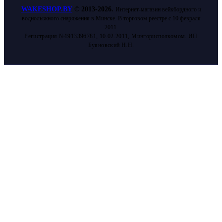
WAKESHOP.BY
©
2013-2026.
Интернет-магазин вейкбордного и
воднолыжного снаряжения в Минске. В торговом реестре с 10 февраля
2011.
Регистрация №1913396781, 10.02.2011, Мингорисполкомом. ИП
Буяновский Н.Н.