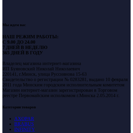
Мы ждем вас
НАШ РЕЖИМ РАБОТЫ:
С 9.00 ДО 24.00
7 ДНЕЙ В НЕДЕЛЮ
365 ДНЕЙ В ГОДУ
Владелец магазина интернет-магазина
ИП Буяновский Николай Николаевич
220141, г.Минск, улица Руссиянова 15-63
Свидетельство о регистрации № 0283281, выдано 10 февраля
2011 года Минским городским исполнительным комитетом
Магазин интернет-магазин зарегистрирован в Торговом
реестре Первомайским исполкомом г.Минска 2.05.2014 г.
Категории товаров
AXOPAR
BRABUS
INFINITY