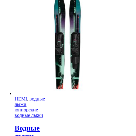
HEMI
,
водные
лыжи
,
юниорские
водные лыжи
Водные