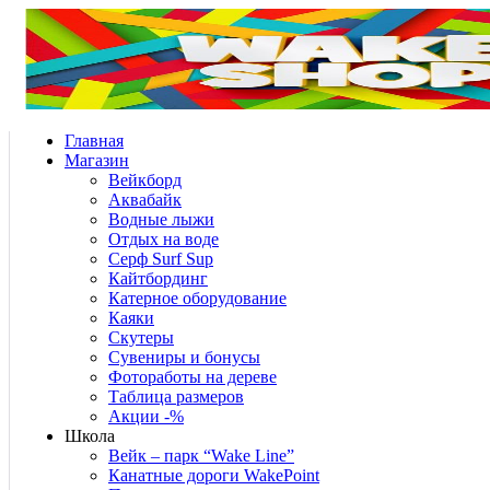
Главная
Магазин
Вейкборд
Аквабайк
Водные лыжи
Отдых на воде
Серф Surf Sup
Кайтбординг
Катерное оборудование
Каяки
Скутеры
Сувениры и бонусы
Фотоработы на дереве
Таблица размеров
Акции -%
Школа
Вейк – парк “Wake Line”
Канатные дороги WakePoint