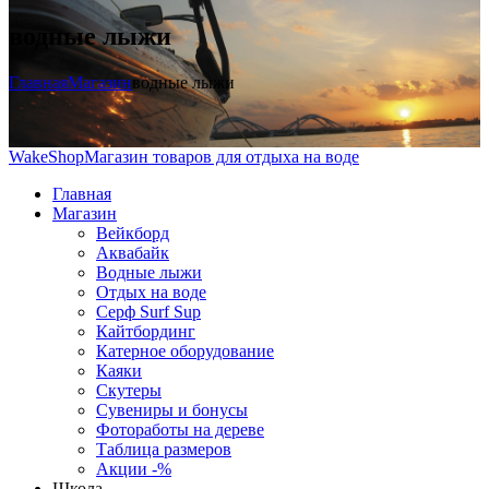
водные лыжи
Главная
Магазин
водные лыжи
WakeShop
Магазин товаров для отдыха на воде
Главная
Магазин
Вейкборд
Аквабайк
Водные лыжи
Отдых на воде
Серф Surf Sup
Кайтбординг
Катерное оборудование
Каяки
Скутеры
Сувениры и бонусы
Фотоработы на дереве
Таблица размеров
Акции -%
Школа