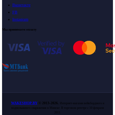
Вконтакте
FB
Instagram
Мы принимаем оплату
WAKESHOP.BY
©
2013-2026.
Интернет-магазин вейкбордного и
воднолыжного снаряжения в Минске. В торговом реестре с 10 февраля
2011.