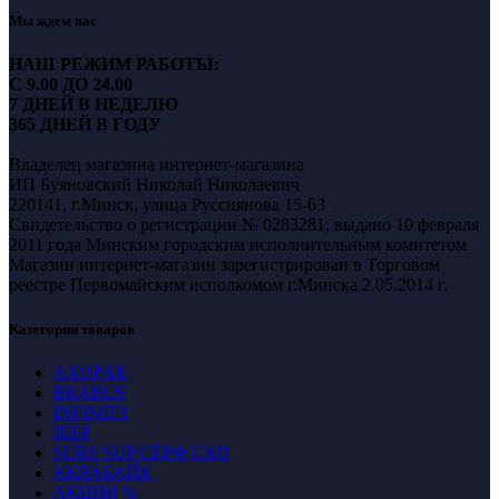
Мы ждем вас
НАШ РЕЖИМ РАБОТЫ:
С 9.00 ДО 24.00
7 ДНЕЙ В НЕДЕЛЮ
365 ДНЕЙ В ГОДУ
Владелец магазина интернет-магазина
ИП Буяновский Николай Николаевич
220141, г.Минск, улица Руссиянова 15-63
Свидетельство о регистрации № 0283281, выдано 10 февраля
2011 года Минским городским исполнительным комитетом
Магазин интернет-магазин зарегистрирован в Торговом
реестре Первомайским исполкомом г.Минска 2.05.2014 г.
Категории товаров
AXOPAR
BRABUS
INFINITY
JEEP
SURF SUP СЁРФ САП
АКВАБАЙК
АКЦИИ %